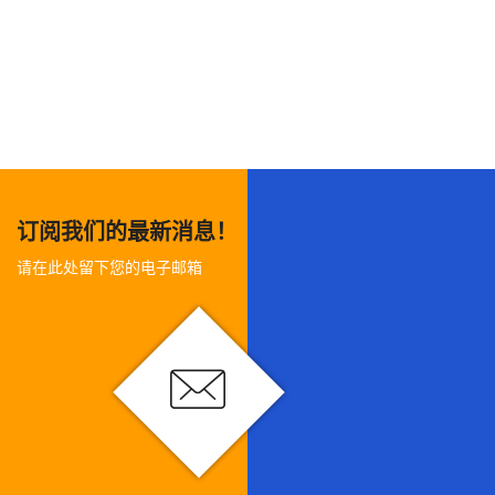
订阅我们的最新消息！
请在此处留下您的电子邮箱