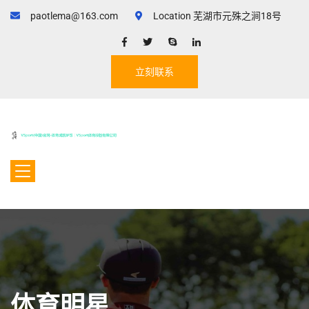
paotlema@163.com
Location 芜湖市元殊之涧18号
立刻联系
体育明星