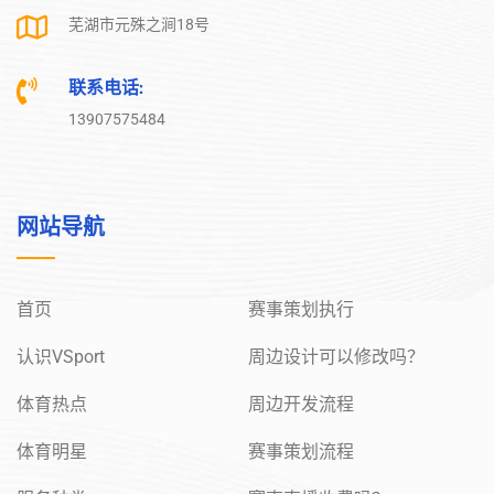
芜湖市元殊之涧18号
联系电话:
13907575484
网站导航
首页
赛事策划执行
认识VSport
周边设计可以修改吗？
体育热点
周边开发流程
体育明星
赛事策划流程