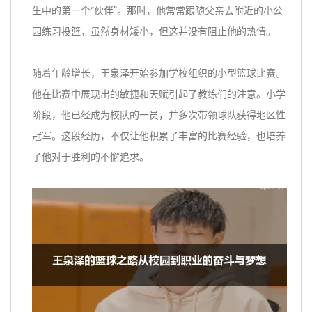
生中的第一个“伙伴”。那时，他常常跟随父亲去附近的小公
园练习投篮，虽然身材矮小，但这并没有阻止他的热情。
随着年龄增长，王泉泽开始参加学校组织的小型篮球比赛。
他在比赛中展现出的敏捷和天赋引起了教练们的注意。小学
阶段，他已经成为校队的一员，并多次带领球队获得地区性
冠军。这段经历，不仅让他积累了丰富的比赛经验，也培养
了他对于胜利的不懈追求。