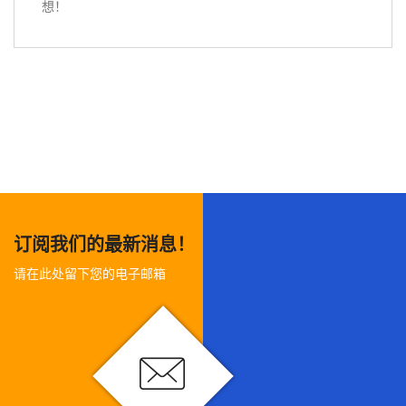
想！
订阅我们的最新消息！
请在此处留下您的电子邮箱