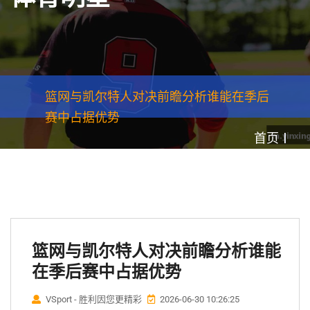
篮网与凯尔特人对决前瞻分析谁能在季后
赛中占据优势
首页
篮网与凯尔特人对决前瞻分析谁能
在季后赛中占据优势
VSport - 胜利因您更精彩
2026-06-30 10:26:25