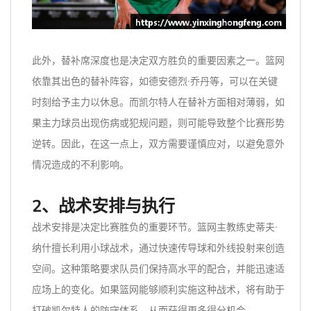
此外，替补席深度也是决定双方胜负的重要因素之一。篮网
依靠其出色的替补阵容，如德安德烈·乔丹等，可以在关键
时刻给予主力以休息。而凯尔特人在替补方面相对薄弱，如
果主力球员出现伤病或犯规问题，则可能导致整个比赛形势
逆转。因此，在这一点上，双方需要谨慎应对，以避免意外
情况造成的不利影响。
2、战术安排与执行
战术安排是决定比赛胜负的重要环节。篮网主教练史蒂夫·
纳什擅长利用小球战术，通过快速传导球和外线投射来创造
空间。这种策略要求队员们保持高水平的配合，并能迅速适
应场上的变化。如果篮网能够顺利实施这种战术，将有助于
打破凯尔特人的防守体系，从而获得更多得分机会。