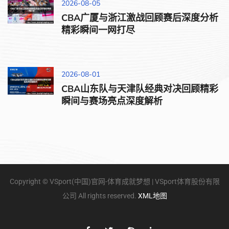
2026-08-05
CBA广厦与浙江激战回顾赛后深度分析
精彩瞬间一网打尽
2026-08-01
CBA山东队与天津队经典对决回顾精彩
瞬间与赛场亮点深度解析
Copyright © VSport(中国)官网-体育成就梦想 | VSport体育股份有限
公司 All rights reserved.
XML地图