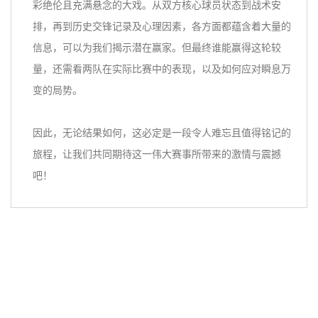
彩绝伦且充满悬念的大戏。从双方核心球员状态到战术安
排，再到历史交锋记录及心理因素，各方面都蕴含着大量的
信息，可以为我们揭示潜在赢家。但最终谁能赢得这轮较
量，还需看两队在实际比赛中的表现，以及如何应对瞬息万
变的局势。
因此，无论结果如何，这必定是一段令人难忘且值得铭记的
旅程，让我们共同期待这一伟大赛事所带来的激情与震撼
吧！