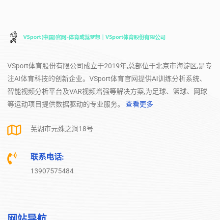
VSport体育股份有限公司成立于2019年,总部位于北京市海淀区,是专
注AI体育科技的创新企业。VSport体育官网提供AI训练分析系统、
智能视频分析平台及VAR视频增强等解决方案,为足球、篮球、网球
等运动项目提供数据驱动的专业服务。
查看更多
芜湖市元殊之涧18号
联系电话:
13907575484
网站导航