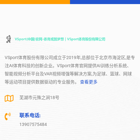
VSport体育股份有限公司成立于2019年,总部位于北京市海淀区,是专
注AI体育科技的创新企业。VSport体育官网提供AI训练分析系统、
智能视频分析平台及VAR视频增强等解决方案,为足球、篮球、网球
等运动项目提供数据驱动的专业服务。
查看更多
芜湖市元殊之涧18号
联系电话:
13907575484