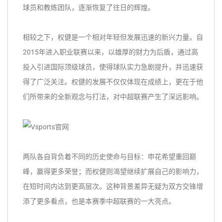
球员和教练团队，逐渐恢复了往日的辉煌。
相较之下，权健是一个相对年轻但发展迅速的新兴力量。自
2015年进入职业联赛以来，以雄厚的财力为后盾，通过高
投入引进国际顶级球员，使得球队实力急剧提升，并迅速获
得了广泛关注。权健的发展不仅仅体现在成绩上，更在于他
们所带来的全新观念与打法，对中超联赛产生了深远影响。
两队各自背负着不同的历史使命与目标：申花希望重回巅
峰，赢得更多荣誉；而权健则渴望继续扩展自己的影响力，
在短时间内达到更高层次。这种背景差异无疑为双方交锋增
添了更多看点，也是本赛季中超联赛的一大亮点。