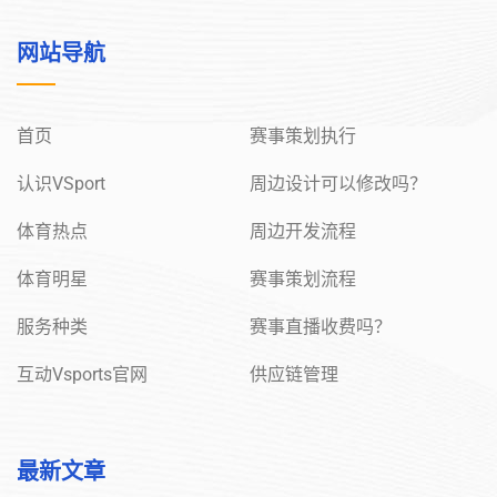
网站导航
首页
赛事策划执行
认识VSport
周边设计可以修改吗？
体育热点
周边开发流程
体育明星
赛事策划流程
服务种类
赛事直播收费吗？
互动Vsports官网
供应链管理
最新文章