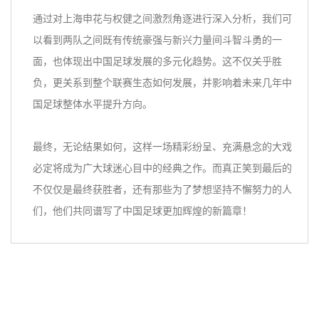
通过对上海申花与权健之间激烈角逐进行深入分析，我们可
以看到两队之间既有传统豪强与新兴力量间斗智斗勇的一
面，也体现出中国足球发展的多元化趋势。这不仅关乎胜
负，更关系到整个联赛生态如何发展，并影响着未来几年中
国足球整体水平提升方向。
最终，无论结果如何，这样一场精彩纷呈、充满悬念的大戏
必定将成为广大球迷心目中的经典之作。而真正笑到最后的
不仅仅是最终获胜者，还有那些为了梦想坚持不懈努力的人
们，他们共同谱写了中国足球更加辉煌的新篇章！