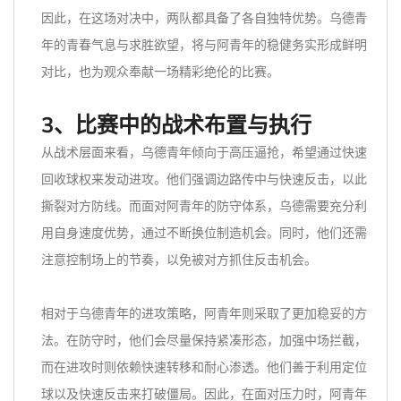
因此，在这场对决中，两队都具备了各自独特优势。乌德青
年的青春气息与求胜欲望，将与阿青年的稳健务实形成鲜明
对比，也为观众奉献一场精彩绝伦的比赛。
3、比赛中的战术布置与执行
从战术层面来看，乌德青年倾向于高压逼抢，希望通过快速
回收球权来发动进攻。他们强调边路传中与快速反击，以此
撕裂对方防线。而面对阿青年的防守体系，乌德需要充分利
用自身速度优势，通过不断换位制造机会。同时，他们还需
注意控制场上的节奏，以免被对方抓住反击机会。
相对于乌德青年的进攻策略，阿青年则采取了更加稳妥的方
法。在防守时，他们会尽量保持紧凑形态，加强中场拦截，
而在进攻时则依赖快速转移和耐心渗透。他们善于利用定位
球以及快速反击来打破僵局。因此，在面对压力时，阿青年