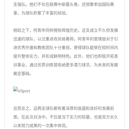
支强队。他们不仅在联赛中崭露头角，还频繁参加国际赛
事，为球队积累了丰富的经验。
相较之下，阿青年同样拥有辉煌历史。这支成立不久但发展
迅速的球队，以注重进攻风格著称。阿青年的管理层对于引
进优秀外援和教练团队十分重视，使得球队能够在短时间内
提升整体实力，并形成鲜明特色。此外，他们也积极开拓青
训事业，通过优质训练营吸纳更多潜力球员，为未来的发展
奠定基础。
总而言之，这两支球队都有着深厚的底蕴和良好的发展前
景。在此次对决中，不仅是当下实力的较量，也是双方长久
以来努力成果的一次集中体现。