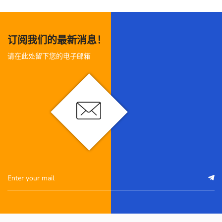
订阅我们的最新消息！
请在此处留下您的电子邮箱