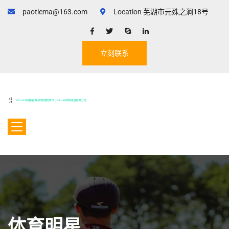
paotlema@163.com
Location 芜湖市元殊之涧18号
立刻联系
体育明星