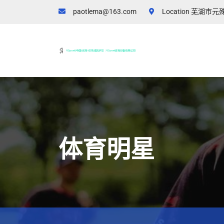
paotlema@163.com
Location 芜湖市
体育明星