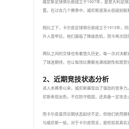
威尼斯足球俱乐部成立于1907年，是意大利
置。在过去几个赛季中，威尼斯逐渐从低级别联
相比之下，卡尔皮足球俱乐部成立于1913年，同
升入意甲后，他们面临了降级危机，而今再次回
两队之间的交锋也有着悠久历史，每一次对决都
了球迷期待，也让每场比赛都充满戏剧性和观赏
2、近期竞技状态分析
进入本赛季以来，威尼斯展现出了强劲的竞争力
尼斯表现出色，不仅防守稳固，还具备一定攻击
而卡尔皮虽然近期状态起伏不定，但他们依然拥
与威尼斯一役，对于卡尔皮而言，是检验其真实