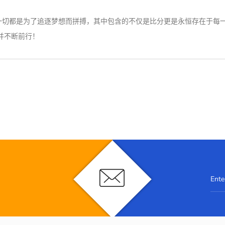
尼斯与卡尔皮之间这一切都是为了追逐梦想而拼搏，其中包含的不仅是比分更是永恒存
并不断前行！