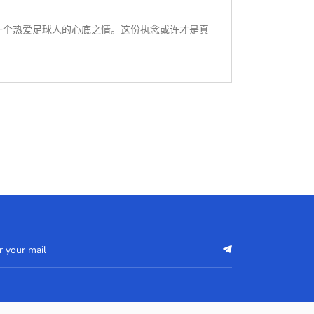
在于每一个热爱足球人的心底之情。这份执念或许才是真