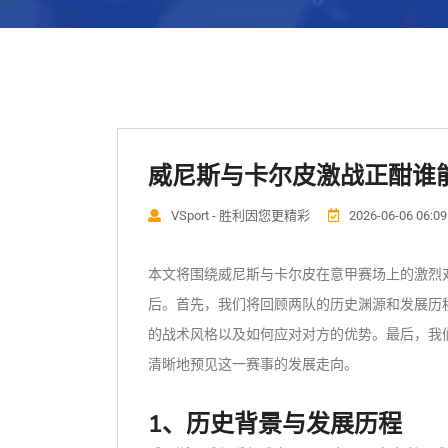
威尼斯与卡尔皮激战正酣谁
VSport - 胜利因您更精彩
2026-06-06 06:09
本文将围绕威尼斯与卡尔皮在意甲赛场上的激烈
后。首先，我们将回顾两队的历史渊源和发展历
的战术风格以及如何应对对方的优势。最后，我
清晰地预见这一赛事的发展走向。
1、历史背景与发展历程