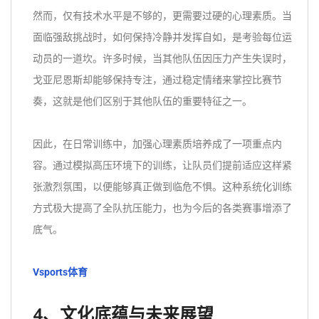
然而，仅有技术水平是不够的，更需要过硬的心理素质。当
面临强敌挑战时，如何保持冷静并发挥自如，是考验每位运
动员的一道坎。许多时候，当其他队伍因压力产生失误时，
戈亚尼恩斯却能够保持专注，通过稳定情绪来掌控比赛节
奏，这就是他们区别于其他队伍的重要特征之一。
因此，在日常训练中，加强心理素质培养成了一项重点内
容。通过模拟高压环境下的训练，让队员们提前适应这样紧
张激烈氛围，以便能够真正做到临危不惧。这种系统化训练
方式极大提高了全队抗压能力，也为今后的各类赛事增添了
底气。
Vsports体育
4、文化底蕴与未来展望