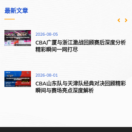
最新文章
2026-08-05
CBA广厦与浙江激战回顾赛后深度分析
精彩瞬间一网打尽
2026-08-01
CBA山东队与天津队经典对决回顾精彩
瞬间与赛场亮点深度解析