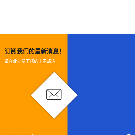
订阅我们的最新消息！
请在此处留下您的电子邮箱