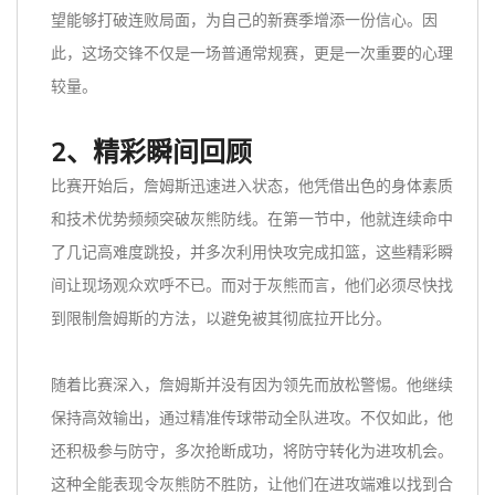
望能够打破连败局面，为自己的新赛季增添一份信心。因
此，这场交锋不仅是一场普通常规赛，更是一次重要的心理
较量。
2、精彩瞬间回顾
比赛开始后，詹姆斯迅速进入状态，他凭借出色的身体素质
和技术优势频频突破灰熊防线。在第一节中，他就连续命中
了几记高难度跳投，并多次利用快攻完成扣篮，这些精彩瞬
间让现场观众欢呼不已。而对于灰熊而言，他们必须尽快找
到限制詹姆斯的方法，以避免被其彻底拉开比分。
随着比赛深入，詹姆斯并没有因为领先而放松警惕。他继续
保持高效输出，通过精准传球带动全队进攻。不仅如此，他
还积极参与防守，多次抢断成功，将防守转化为进攻机会。
这种全能表现令灰熊防不胜防，让他们在进攻端难以找到合