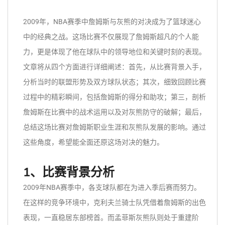
2009年，NBA赛季中詹姆斯与灰熊的对决成为了篮球迷心
中的经典之战。这场比赛不仅展现了詹姆斯超凡的个人能
力，更是体现了他在球队中的领导地位和关键时刻的表现。
文章将从四个方面进行详细阐述：首先，从比赛背景入手，
分析当时的联盟形势及双方球队状态；其次，细致回顾比赛
过程中的精彩瞬间，包括詹姆斯的得分和助攻；第三，剖析
詹姆斯在比赛中的战术运用以及对灰熊防守的破解；最后，
总结这场比赛对詹姆斯职业生涯和灰熊队发展的影响。通过
这些角度，希望能全面还原这场对决的魅力。
1、比赛背景分析
2009年NBA赛季中，各支球队都在为进入季后赛而努力。
在这样的竞争环境中，克利夫兰骑士队凭借着詹姆斯的出色
表现，一直稳居东部榜首。而孟菲斯灰熊队则处于重建阶