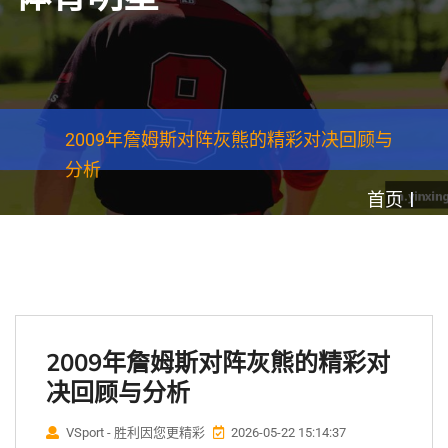
2009年詹姆斯对阵灰熊的精彩对决回顾与
分析
首页
2009年詹姆斯对阵灰熊的精彩对
决回顾与分析
VSport - 胜利因您更精彩
2026-05-22 15:14:37