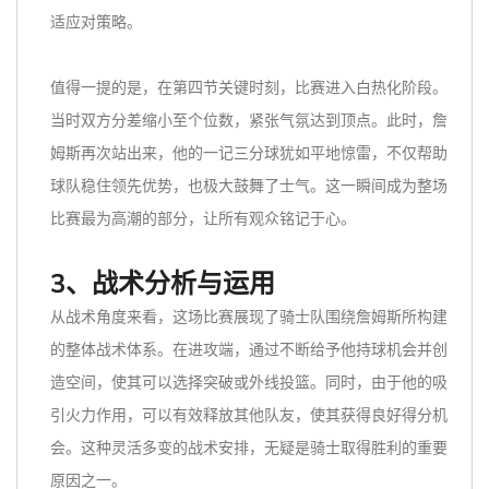
适应对策略。
值得一提的是，在第四节关键时刻，比赛进入白热化阶段。
当时双方分差缩小至个位数，紧张气氛达到顶点。此时，詹
姆斯再次站出来，他的一记三分球犹如平地惊雷，不仅帮助
球队稳住领先优势，也极大鼓舞了士气。这一瞬间成为整场
比赛最为高潮的部分，让所有观众铭记于心。
3、战术分析与运用
从战术角度来看，这场比赛展现了骑士队围绕詹姆斯所构建
的整体战术体系。在进攻端，通过不断给予他持球机会并创
造空间，使其可以选择突破或外线投篮。同时，由于他的吸
引火力作用，可以有效释放其他队友，使其获得良好得分机
会。这种灵活多变的战术安排，无疑是骑士取得胜利的重要
原因之一。