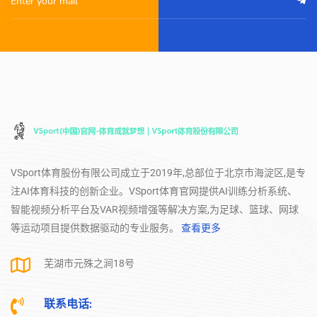
VSport体育股份有限公司成立于2019年,总部位于北京市海淀区,是专
注AI体育科技的创新企业。VSport体育官网提供AI训练分析系统、
智能视频分析平台及VAR视频增强等解决方案,为足球、篮球、网球
等运动项目提供数据驱动的专业服务。
查看更多
芜湖市元殊之涧18号
联系电话: