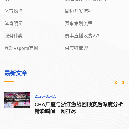
体育热点
周边开发流程
体育明星
赛事策划流程
服务种类
赛事直播收费吗？
互动Vsports官网
供应链管理
最新文章
2026-08-05
CBA广厦与浙江激战回顾赛后深度分析
精彩瞬间一网打尽