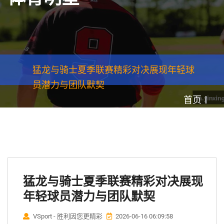
猛龙与骑士夏季联赛精彩对决展现年轻球
员潜力与团队默契
首页
猛龙与骑士夏季联赛精彩对决展现
年轻球员潜力与团队默契
VSport - 胜利因您更精彩
2026-06-16 06:09:58