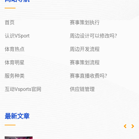
首页
赛事策划执行
认识VSport
周边设计可以修改吗？
体育热点
周边开发流程
体育明星
赛事策划流程
服务种类
赛事直播收费吗？
互动Vsports官网
供应链管理
最新文章