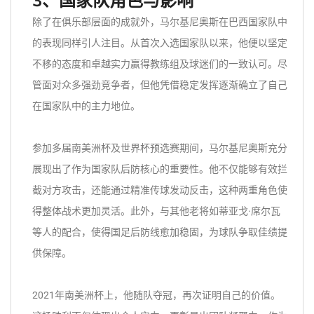
3、国家队角色与影响
除了在俱乐部层面的成就外，马尔基尼奥斯在巴西国家队中
的表现同样引人注目。从首次入选国家队以来，他便以坚定
不移的态度和卓越实力赢得教练组及球迷们的一致认可。尽
管面对众多强劲竞争者，但他凭借稳定发挥逐渐确立了自己
在国家队中的主力地位。
参加多届南美洲杯及世界杯预选赛期间，马尔基尼奥斯充分
展现出了作为国家队后防核心的重要性。他不仅能够有效拦
截对方攻击，还能通过精准传球发动反击，这种两重角色使
得整体战术更加灵活。此外，与其他老将如蒂亚戈·席尔瓦
等人的配合，使得国足后防线愈加稳固，为球队争取佳绩提
供保障。
2021年南美洲杯上，他随队夺冠，再次证明自己的价值。