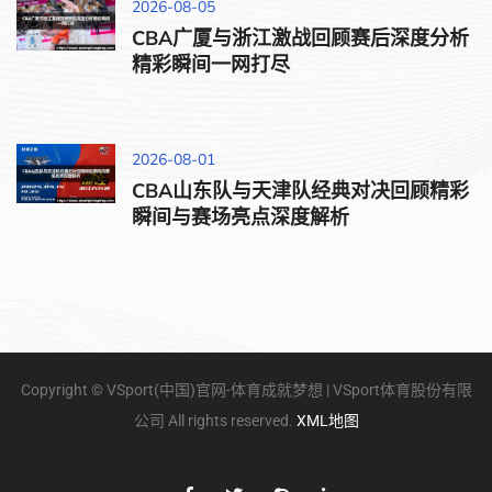
2026-08-05
CBA广厦与浙江激战回顾赛后深度分析
精彩瞬间一网打尽
2026-08-01
CBA山东队与天津队经典对决回顾精彩
瞬间与赛场亮点深度解析
Copyright © VSport(中国)官网-体育成就梦想 | VSport体育股份有限
公司 All rights reserved.
XML地图