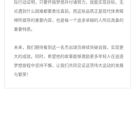
际行动证明，只要怀揣梦想并付诸努力，就能实现目标，无
论遇到什么困难都要勇往直前。而这些品质正是现代体育精
神所倡导的重要内容，也是每一个追求卓越的人所应具备的
重要特质。
未来，我们期待看到这一名杰出球员继续突破自我，实现更
大的成就。同时，希望他的故事能够激励更多年轻人在追逐
梦想旅程中坚持不懈，让我们共同见证这项伟大运动的发展
与繁荣！