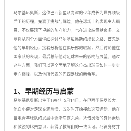
马尔基尼奥斯，这位巴西新星从青涩的少年成长为世界顶级
后卫的历程，充满了挑战与辉煌。他在球场上的表现令人瞩
目，不仅展现了卓越的防守能力，也在进攻端贡献良多。文
章将从四个方面详细探讨马尔基尼奥斯的成长之路：首先是
他的早期经历，接着分析他在俱乐部的崛起，然后讨论他在
国家队的表现，最后总结他对足球未来的影响与展望。通过
这些方面，我们可以更全面地了解这位杰出球员如何一步步
走向巅峰，以及他所代表的巴西足球的新希望。
1、早期经历与启蒙
马尔基尼奥斯出生于1994年5月14日，在巴西圣保罗长大。
他自小便对足球充满热情，五岁时开始接触这项运动。他在
当地青年球队的发展中逐渐崭露头角，凭借灵活的身体素质
和敏锐的比赛意识，获得了教练们的一致认可。尽管身材并