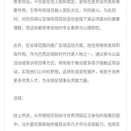
愈发突出。不仅是在场上指挥若定，更将在更衣室内发挥重
要作用，引导年轻球员融入团队文化，共同奋斗。与此同
时，对抗伤病以及保持竞技状态也是接下来必须面对的重要
课题，而这些都将考验他的专业素养与心理韧性。
此外，在全球范围内推广足球运动方面，他也将继续发挥积
极作用。作为巴西足球新时代代表人物之一，通过参与公益
活动或青训项目等方式，将有助于推动更多孩子接触这项运
动，实现他们心中的梦想。这将形成良性循环，有助于培养
更多优秀人才，为全球足球事业贡献力量。
总结：
综上所述，从早期经历到如今世界顶级后卫身份的发展历程
中，马尔基尼奥斯始终展现出非凡才华与坚韧毅力。他用实