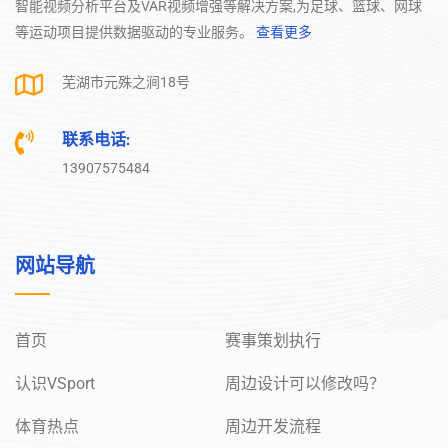
智能视频分析平台及VAR视频增强等解决方案,为足球、篮球、网球
等运动项目提供数据驱动的专业服务。
查看更多
芜湖市元殊之涧18号
联系电话:
13907575484
网站导航
首页
赛事策划执行
认识VSport
周边设计可以修改吗？
体育热点
周边开发流程