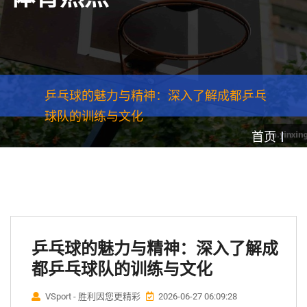
乒乓球的魅力与精神：深入了解成都乒乓
球队的训练与文化
首页
乒乓球的魅力与精神：深入了解成
都乒乓球队的训练与文化
VSport - 胜利因您更精彩
2026-06-27 06:09:28