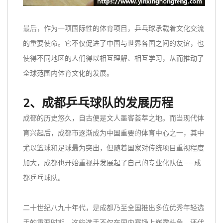
最后，作为一项国际性的体育项目，乒乓球承载着文化交流
的重要使命。它不仅促进了中国与世界各国之间的友谊，也
使得不同地区的人们得以相互理解、相互学习，从而推动了
全球范围内体育文化的发展。
2、成都乒乓球队的发展历程
成都的历史悠久，自古便是文人墨客荟萃之地。而当现代体
育兴起后，成都市逐渐成为中国重要的体育中心之一，其中
尤以篮球和足球最为突出，但随着国家对传统项目重视程度
加大，成都也开始重视并发展起了自己的专业化队伍——成
都乒乓球队。
二十世纪八九十年代，是成都乃至全国推出多位优秀年轻选
手的重要时期。这些选手不仅在国内赛场上崭露头角，还代