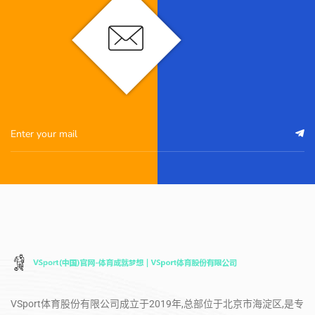
VSport体育股份有限公司成立于2019年,总部位于北京市海淀区,是专