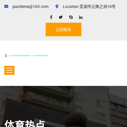
paotlema@163.com
Location 芜湖市元殊之涧18号
立刻联系
体育热点