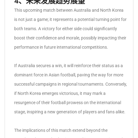
4、未来发展趋势展望
This upcoming match between Australia and North Korea
is not just a game; it represents a potential turning point for
both teams. A victory for either side could significantly
boost their confidence and morale, possibly impacting their
performance in future international competitions.
If Australia secures a win, it will reinforce their status as a
dominant force in Asian football, paving the way for more
successful campaigns in regional tournaments. Conversely,
if North Korea emerges victorious, it may mark a
resurgence of their football prowess on the international
stage, inspiring a new generation of players and fans alike.
The implications of this match extend beyond the