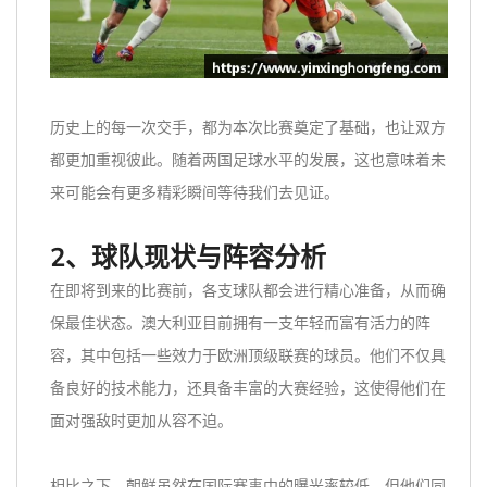
历史上的每一次交手，都为本次比赛奠定了基础，也让双方
都更加重视彼此。随着两国足球水平的发展，这也意味着未
来可能会有更多精彩瞬间等待我们去见证。
2、球队现状与阵容分析
在即将到来的比赛前，各支球队都会进行精心准备，从而确
保最佳状态。澳大利亚目前拥有一支年轻而富有活力的阵
容，其中包括一些效力于欧洲顶级联赛的球员。他们不仅具
备良好的技术能力，还具备丰富的大赛经验，这使得他们在
面对强敌时更加从容不迫。
相比之下，朝鲜虽然在国际赛事中的曝光率较低，但他们同