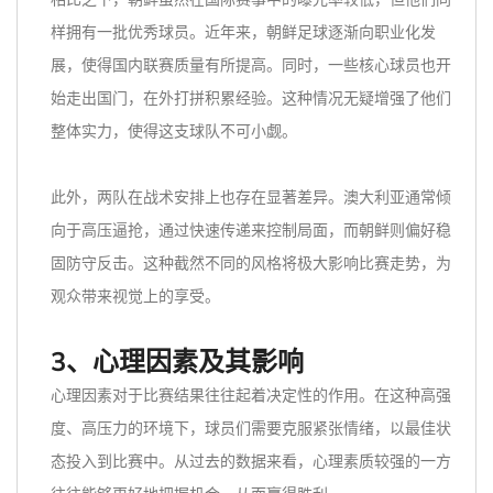
样拥有一批优秀球员。近年来，朝鲜足球逐渐向职业化发
展，使得国内联赛质量有所提高。同时，一些核心球员也开
始走出国门，在外打拼积累经验。这种情况无疑增强了他们
整体实力，使得这支球队不可小觑。
此外，两队在战术安排上也存在显著差异。澳大利亚通常倾
向于高压逼抢，通过快速传递来控制局面，而朝鲜则偏好稳
固防守反击。这种截然不同的风格将极大影响比赛走势，为
观众带来视觉上的享受。
3、心理因素及其影响
心理因素对于比赛结果往往起着决定性的作用。在这种高强
度、高压力的环境下，球员们需要克服紧张情绪，以最佳状
态投入到比赛中。从过去的数据来看，心理素质较强的一方