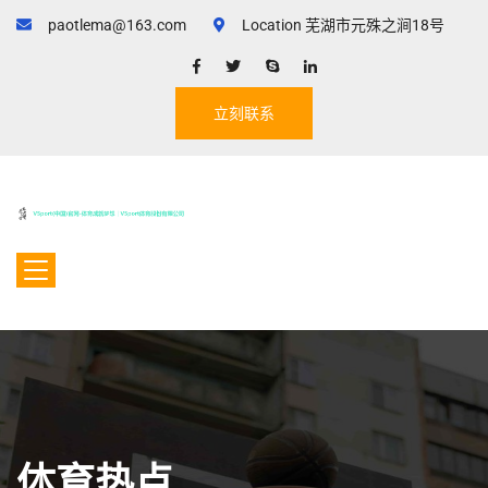
paotlema@163.com
Location 芜湖市元殊之涧18号
立刻联系
体育热点