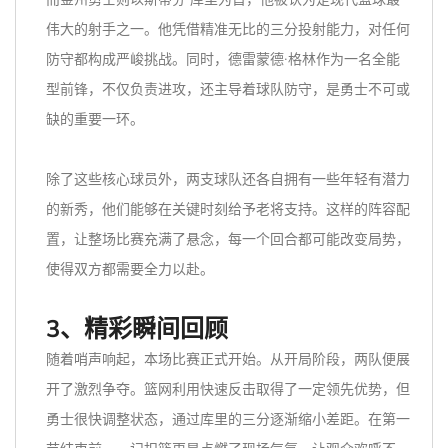
伟大的射手之一。他凭借精准无比的三分投射能力，对任何
防守都构成严峻挑战。同时，德雷蒙德·格林作为一名全能
型前锋，不仅负责进攻，还主导着球队防守，是勇士不可或
缺的重要一环。
除了这些核心球员外，两支球队还各自拥有一些年轻有潜力
的新秀，他们能够在关键时刻给予老将支持。这样的阵容配
置，让整场比赛充满了悬念，每一个回合都可能改变局势，
使得双方都需要全力以赴。
3、精彩瞬间回顾
随着哨声响起，本场比赛正式开始。从开局阶段，两队便展
开了激烈争夺。篮网利用快速反击取得了一定领先优势，但
勇士很快调整状态，通过库里的三分逐渐缩小差距。在第一