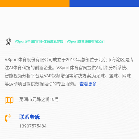
VSport体育股份有限公司成立于2019年,总部位于北京市海淀区,是专
注AI体育科技的创新企业。VSport体育官网提供AI训练分析系统、
智能视频分析平台及VAR视频增强等解决方案,为足球、篮球、网球
等运动项目提供数据驱动的专业服务。
查看更多
芜湖市元殊之涧18号
联系电话:
13907575484