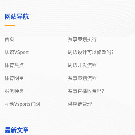
网站导航
首页
赛事策划执行
认识VSport
周边设计可以修改吗？
体育热点
周边开发流程
体育明星
赛事策划流程
服务种类
赛事直播收费吗？
互动Vsports官网
供应链管理
最新文章