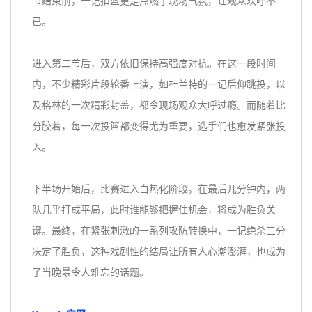
节结束前，一记扣篮更是点燃了现场气氛，让观众欢呼不
已。
进入第二节后，双方依旧保持高强度对抗。在这一段时间
内，不少精彩片段轮番上演，如杜兰特的一记后仰跳投，以
及格林的一次精彩封盖，都令现场观众大呼过瘾。而随着比
分胶着，每一次投篮都变得尤为重要，选手们也愈发紧张投
入。
下半场开始后，比赛进入白热化阶段。在最后几分钟内，两
队几乎打成平局，此时谁能够把握住机会，将成为胜负关
键。最终，在紧张刺激的一系列攻防转换中，一记绝杀三分
决定了胜负，这种戏剧性的结局让所有人心潮澎湃，也成为
了当晚最令人难忘的话题。