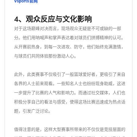
Vsports官网
4、观众反应与文化影响
对于这场巅峰对决而言，现场观众无疑是不可或缺的一部
分。他们用呐喊声和掌声表达着对球员们拼搏精神的认可。
从开赛前热身，到每一次进攻、防守，他们始终充满激情，
与球员们共同体验那份激动人心。
此外，此类赛事不仅吸引了一般篮球爱好者，更吸引了来自
各界的人士前来观看。一些知名人士也纷纷现身助威，这进
一步提升了比赛的人气和影响力。而通过社交媒体，人们也
积极分享自己的看法与感受，使得这场比赛迅速成为热点话
题，引发广泛讨论。
值得注意的是，这样大型赛事所带来的不仅仅是竞技层面的