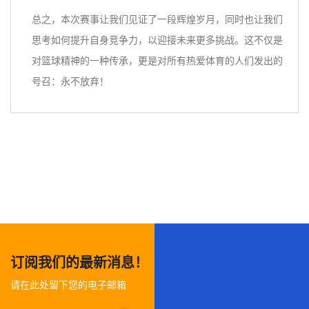
总之，本次赛事让我们见证了一段辉煌岁月，同时也让我们
思考如何提升自身竞争力，以迎接未来更多挑战。这不仅是
对篮球精神的一种传承，更是对所有热爱体育的人们发出的
号召：永不放弃！
订阅我们的最新消息！
请在此处留下您的电子邮箱