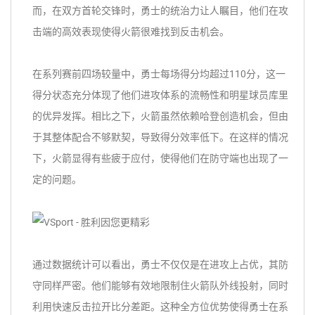
而，在双方首轮交锋时，勇士的统治力让人瞩目，他们在攻
击端的高效表现使得火箭很难找到反击机会。
在系列赛前四场较量中，勇士每场得分均超过110分，这一
得分状态充分体现了他们进攻体系的流畅性和明星球员库里
的优异发挥。相比之下，火箭虽然依赖哈登创造机会，但由
于其整体配合不够默契，导致得分效率低下。在这样的情况
下，火箭显得有些疲于应付，使得他们在防守端也出现了一
定的问题。
通过数据统计可以看出，勇士不仅仅是在进攻上占优，其防
守同样严密。他们能够有效地限制住火箭队外线投射，同时
利用快速反击拉开比分差距。这种全方位优势使得勇士在系