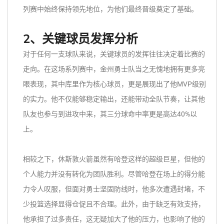
列赛中始终保持领先地位，为他们最终晋级奠定了基础。
2、关键球员发挥分析
对于任何一支球队来说，关键球员的发挥往往决定着比赛的
走向。在这场系列赛中，金州勇士队当之无愧地拥有更多亮
眼表现，其中库里作为核心球员，更是展现出了他MVP级别
的实力。他不仅能够稳定输出，还能带动全队节奏，让其他
队友也参与到进攻中来，其三分球命中率更是高达40%以
上。
相较之下，休斯敦火箭虽然有哈登这样的超级巨星，但他的
个人能力并没有转化为团队胜利。尽管哈登在场上的得分能
力令人叹服，但面对勇士坚固防线时，他多次遭遇封堵，不
少投篮选择显得仓促且不合理。此外，由于缺乏有效支持，
他承担了过多责任，这无疑加大了他的压力，也影响了他的