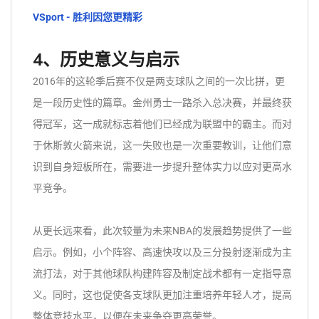
VSport - 胜利因您更精彩
4、历史意义与启示
2016年的这轮季后赛不仅是两支球队之间的一次比拼，更
是一段历史性的篇章。金州勇士一路杀入总决赛，并最终获
得冠军，这一成就标志着他们已经成为联盟中的霸主。而对
于休斯敦火箭来说，这一失败也是一次重要教训，让他们意
识到自身短板所在，需要进一步提升整体实力以应对更高水
平竞争。
从更长远来看，此次较量为未来NBA的发展趋势提供了一些
启示。例如，小个阵容、高速快攻以及三分投射逐渐成为主
流打法，对于其他球队构建阵容及制定战术都有一定指导意
义。同时，这也促使各支球队更加注重培养年轻人才，提高
整体竞技水平，以便在未来争夺更高荣誉。