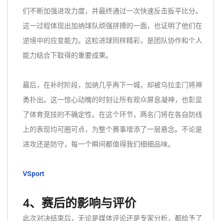
们不断加强进攻力度，并最终通过一次快速反击扳平比分。
这一过程体现出加纳球队顽强拼搏的一面，也证明了他们在
逆境中的应变能力。这粒进球同样精彩，是团队协作和个人
能力结合下取得的重要成果。
最后，在补时阶段，加纳几乎再下一城，却被乌拉圭门将神
勇扑出。这一惊心动魄的时刻让所有观众屏息凝神，也彰显
了体育竞技的不确定性。在这个环节，两名门将在各自防线
上的表现均可圈可点，为整个赛事增添了一层悬念。不论是
进攻还是防守，每一个瞬间都值得我们细细品味。
VSport
4、赛后的影响与评价
此次对决结束后，无论是媒体评论还是专家分析，都给予了