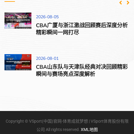
2026-08-05
CBA广厦与浙江激战回顾赛后深度分析
精彩瞬间一网打尽
2026-08-01
CBA山东队与天津队经典对决回顾精彩
瞬间与赛场亮点深度解析
Copyright © VSport(中国)官网-体育成就梦想 | VSport体育股份有限
公司 All rights reserved.
XML地图