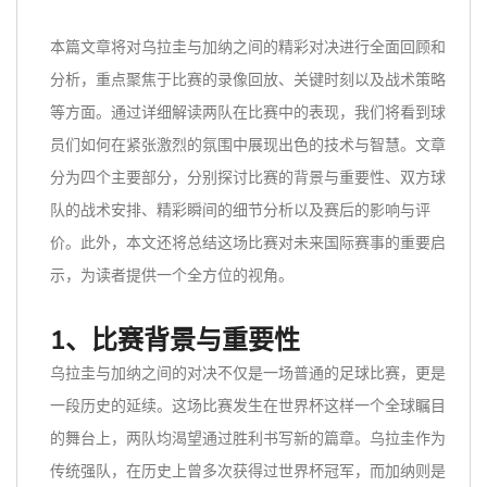
本篇文章将对乌拉圭与加纳之间的精彩对决进行全面回顾和
分析，重点聚焦于比赛的录像回放、关键时刻以及战术策略
等方面。通过详细解读两队在比赛中的表现，我们将看到球
员们如何在紧张激烈的氛围中展现出色的技术与智慧。文章
分为四个主要部分，分别探讨比赛的背景与重要性、双方球
队的战术安排、精彩瞬间的细节分析以及赛后的影响与评
价。此外，本文还将总结这场比赛对未来国际赛事的重要启
示，为读者提供一个全方位的视角。
1、比赛背景与重要性
乌拉圭与加纳之间的对决不仅是一场普通的足球比赛，更是
一段历史的延续。这场比赛发生在世界杯这样一个全球瞩目
的舞台上，两队均渴望通过胜利书写新的篇章。乌拉圭作为
传统强队，在历史上曾多次获得过世界杯冠军，而加纳则是