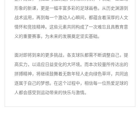
形象的新课，更是一幅丰富多彩的足球画卷。从历史渊源到
战术运用，再到每一个激动人心瞬间，都蕴含着深厚的人文
情怀和竞技精神。这些元素共同构成了一次难忘且具教育意
义的重要赛事，为未来的发展奠定坚实基础。
面对即将到来的更多挑战，各支球队都需不断调整自己，提
高实力，以适应日益变化的大环境。而本次较量所传达出的
拼搏精神，将继续鼓舞着无数年轻人走向绿色草坪，共同追
逐属于自己的梦想。在这个过程中，相信每一位热爱足球的
人都会感受到运动带来的快乐与激情。