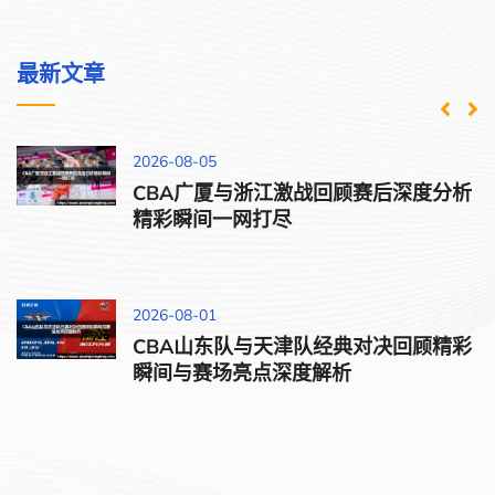
最新文章
2026-08-05
CBA广厦与浙江激战回顾赛后深度分析
精彩瞬间一网打尽
2026-08-01
CBA山东队与天津队经典对决回顾精彩
瞬间与赛场亮点深度解析