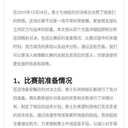
在2023年12月24日，勇士与快船的对决再次点燃了球迷们
的热情。这场比赛不仅是一场平常的常规赛，更是两支球队
之间实力与战术的较量。本文将从四个方面详细回顾和分析
这场精彩对决，包括比赛前的准备情况、比赛过程中的关键
时刻、双方球员的表现以及战术分析。通过这些方面，我们
可以更深入地理解比赛的全貌及其背后的意义，为球迷提供
更全面的信息和视角。
1、比赛前准备情况
在这场备受瞩目的对决之前，勇士队和快船队都进行了充分
的准备。两队教练组针对各自的优势和劣势进行了详细分
析，制定了相应的战术计划。勇士队希望利用他们灵活多变
的进攻体系，通过快速传导球来撕开快船的防线。而快船则
注重强化防守，力求限制勇士外线投篮手段，以减少对手得