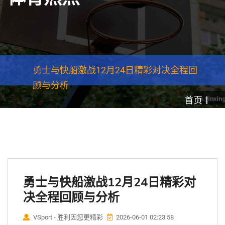
勇士与快船激战12月24日精彩对决全程回
顾与分析
首页
勇士与快船激战12月24日精彩对
决全程回顾与分析
VSport - 胜利因您更精彩
2026-06-01 02:23:58