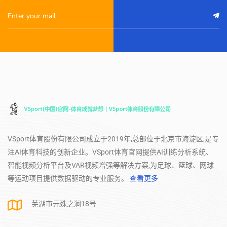
VSport体育股份有限公司成立于2019年,总部位于北京市海淀区,是专
注AI体育科技的创新企业。VSport体育官网提供AI训练分析系统、
智能视频分析平台及VAR视频增强等解决方案,为足球、篮球、网球
等运动项目提供数据驱动的专业服务。
查看更多
芜湖市元殊之涧18号