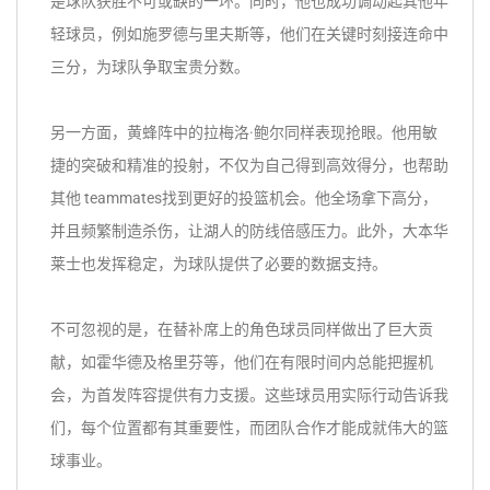
是球队获胜不可或缺的一环。同时，他也成功调动起其他年
轻球员，例如施罗德与里夫斯等，他们在关键时刻接连命中
三分，为球队争取宝贵分数。
另一方面，黄蜂阵中的拉梅洛·鲍尔同样表现抢眼。他用敏
捷的突破和精准的投射，不仅为自己得到高效得分，也帮助
其他 teammates找到更好的投篮机会。他全场拿下高分，
并且频繁制造杀伤，让湖人的防线倍感压力。此外，大本华
莱士也发挥稳定，为球队提供了必要的数据支持。
不可忽视的是，在替补席上的角色球员同样做出了巨大贡
献，如霍华德及格里芬等，他们在有限时间内总能把握机
会，为首发阵容提供有力支援。这些球员用实际行动告诉我
们，每个位置都有其重要性，而团队合作才能成就伟大的篮
球事业。